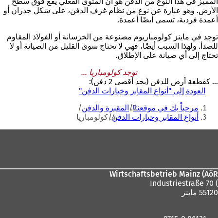
المميز في هذا النوع من الدفن هو أن المثوى الفعلي يقع فوق سطح
الأرض. وهو عبارة عن نوع من نظام غرف الدفن، على شكل جدران أو
أعمدة فردية، تسمى أيضًا أعمدة.
توجد في ماينز كولومباريوم مصنوعة من الخرسانة أو الفولاذ المقاوم
للصدأ. ولهذا السبب أيضًا، فهي لا تحتاج سوى القليل من الصيانة أو لا
تحتاج إلى أي صيانة على الإطلاق.
توجد كولومباريا ...
... كقطعة أرض للدفن (بحد أقصى 2 دفن):
العودة إلى "أنواع المقابر وخيارات الدفن"
أنت
مرحباً بك في موقعنا!
المقبرة والدفن
هنا
أنواع المقابر وخيارات الدفن
كولومباريا
منطقة
القدم
Wirtschaftsbetrieb Mainz (AöR
) Industriestraße 70
55120 ماينز