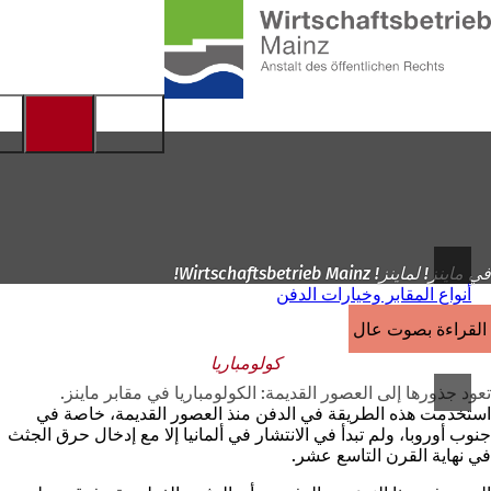
إلى
الصفحة
الانتقال إلى المحتوى
الرئيسية
في ماينز! لماينز! Wirtschaftsbetrieb Mainz!
أنواع المقابر وخيارات الدفن
القراءة بصوت عالٍ
كولومباريا
تعود جذورها إلى العصور القديمة: الكولومباريا في مقابر ماينز.
استخدمت هذه الطريقة في الدفن منذ العصور القديمة، خاصة في
جنوب أوروبا، ولم تبدأ في الانتشار في ألمانيا إلا مع إدخال حرق الجثث
في نهاية القرن التاسع عشر.