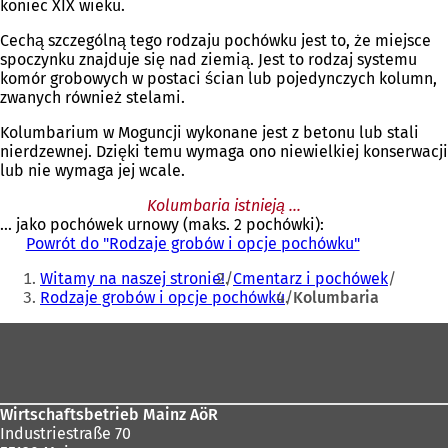
koniec XIX wieku.
Cechą szczególną tego rodzaju pochówku jest to, że miejsce
spoczynku znajduje się nad ziemią. Jest to rodzaj systemu
komór grobowych w postaci ścian lub pojedynczych kolumn,
zwanych również stelami.
Kolumbarium w Moguncji wykonane jest z betonu lub stali
nierdzewnej. Dzięki temu wymaga ono niewielkiej konserwacji
lub nie wymaga jej wcale.
Kolumbaria istnieją ...
... jako pochówek urnowy (maks. 2 pochówki):
Powrót do "Rodzaje grobów i opcje pochówku"
Jesteś
Witamy na naszej stronie!
Cmentarz i pochówek
tutaj:
Rodzaje grobów i opcje pochówku
Kolumbaria
Obszar
stóp
Wirtschaftsbetrieb Mainz AöR
Industriestraße 70