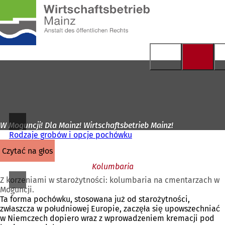
Do
strony
Przejdź do treści
głównej
W Moguncji! Dla Mainz! Wirtschaftsbetrieb Mainz!
Rodzaje grobów i opcje pochówku
czytać na głos
Kolumbaria
Z korzeniami w starożytności: kolumbaria na cmentarzach w
Moguncji.
Ta forma pochówku, stosowana już od starożytności,
zwłaszcza w południowej Europie, zaczęła się upowszechniać
w Niemczech dopiero wraz z wprowadzeniem kremacji pod