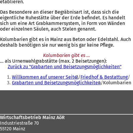
etablieren.
Das Besondere an dieser Begräbnisart ist, dass sich die
eigentliche Ruhestätte über der Erde befindet. Es handelt
sich um eine Art Grabkammersystem, in Form von Wänden
oder einzelnen Säulen, auch Stelen genannt.
Kolumbarien gibt es in Mainz aus Beton oder Edelstahl. Auch
deshalb benötigen sie nur wenig bis gar keine Pflege.
Kolumbarien gibt es ...
... als Urnenwahlgrabstätte (max. 2 Beisetzungen):
Zurück zu "Grabarten und Beisetzungsmöglichkeiten"
Sie
Willkommen auf unserer Seite!
Friedhof & Bestattung
befinden
Grabarten und Beisetzungsmöglichkeiten
Kolumbarien
sich
Fußbereich
hier:
Wirtschaftsbetrieb Mainz AöR
Industriestraße 70
55120 Mainz