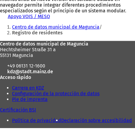
navegador permite integrar diferentes procedimientos
especializados según el principio de un sistema modular.
Apoyo VOIS / MESO
Estás
Centro de datos municipal de Maguncia
aquí:
Registro de residentes
Zona
Centro de datos municipal de Maguncia
Hechtsheimer Straße 31 a
de
55131 Maguncia
los
+49 06131 12-1600
pies
kdz
stadt.mainz
de
Acceso rápido
Carrera en KDZ
Configuración de la protección de datos
Pie de imprenta
Certificación BSI
Política de privacidad
Declaración sobre accesibilidad