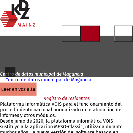
A
la
Saltar al contenido
página
de
inicio
Centro de datos municipal de Maguncia
Centro de datos municipal de Maguncia
leer en voz alta
Registro de residentes
Plataforma informática VOIS para el funcionamiento del
procedimiento nacional normalizado de elaboración de
informes y otros módulos.
Desde junio de 2020, la plataforma informática VOIS
sustituye a la aplicación MESO-Classic, utilizada durante
muchos años. La nueva versión del software basada en