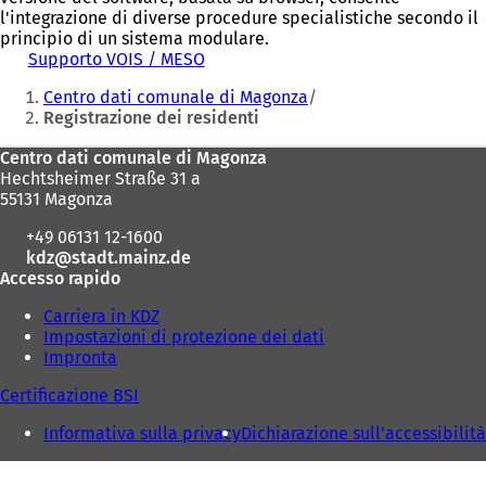
l'integrazione di diverse procedure specialistiche secondo il
principio di un sistema modulare.
Supporto VOIS / MESO
Siete
Centro dati comunale di Magonza
qui:
Registrazione dei residenti
Area
Centro dati comunale di Magonza
Hechtsheimer Straße 31 a
dei
55131 Magonza
piedi
+49 06131 12-1600
kdz
stadt.mainz
de
Accesso rapido
Carriera in KDZ
Impostazioni di protezione dei dati
Impronta
Certificazione BSI
Informativa sulla privacy
Dichiarazione sull'accessibilità