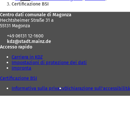
qui:
Certificazione BSI
Area
Centro dati comunale di Magonza
Hechtsheimer Straße 31 a
dei
55131 Magonza
piedi
+49 06131 12-1600
kdz
stadt.mainz
de
Accesso rapido
Carriera in KDZ
Impostazioni di protezione dei dati
Impronta
Certificazione BSI
Informativa sulla privacy
Dichiarazione sull'accessibilità