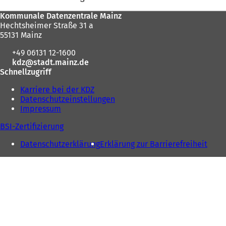
sich
Fußbereich
Kommunale Datenzentrale Mainz
hier:
Hechtsheimer Straße 31 a
55131 Mainz
+49 06131 12-1600
kdz
stadt.mainz
de
Schnellzugriff
Karriere bei der KDZ
Datenschutzeinstellungen
Impressum
BSI-Zertifizierung
Datenschutzerklärung
Erklärung zur Barrierefreiheit