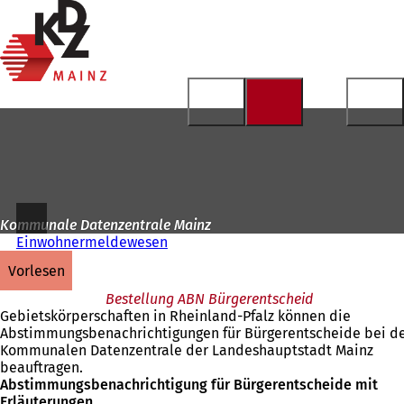
Zur
Startseite
Inhalt anspringen
Kommunale Datenzentrale Mainz
Einwohnermeldewesen
vorlesen
Bestellung ABN Bürgerentscheid
Gebietskörperschaften in Rheinland-Pfalz können die
Abstimmungsbenachrichtigungen für Bürgerentscheide bei d
Kommunalen Datenzentrale der Landeshauptstadt Mainz
beauftragen.
Abstimmungsbenachrichtigung für Bürgerentscheide mit
Erläuterungen