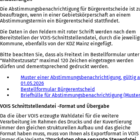
Die Abstimmungsbenachrichtigung für Bürgerentscheide ist z
beauftragen, wenn in einer Gebietskörperschaft an einem
Abstimmungstermin ein Bürgerentscheid stattfindet.
Die Daten in den Feldern mit roter Schrift werden nach dem
Bereitstellen der VOIS-Schnittstellendatei, durch die jeweilig
Kommune, ebenfalls von der KDZ Mainz eingefügt.
Bitte beachten Sie, dass als Freitext im Bestellformular unter
"Wahltextzusatz" maximal 120 Zeichen eingetragen werden
dürfen und dementsprechend gedruckt werden.
Muster einer Abstimmungsbenachrichtigung, gültig 
01.05.2026
(
Bestellformular Bürgerentscheid
Ö
(
Briefhülle für Abstimmungsbenachrichtigung (Muster
f
Ö
f
f
VOIS Schnittstellendatei -Format und Übergabe
n
f
e
n
Da die über VOIS erzeugte Wahldatei für die weitere
t
e
Verarbeitung im Rahmen des Drucks und der Kuvertierung
i
t
immer den gleichen strukturellen Aufbau und das gleiche
n
i
Format haben muss, muss von Ihnen als Exportformat in VOIS
e
n
immer die Variante "
Druckdaten ohne separate Steuerdatei