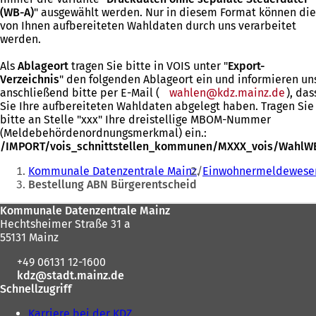
i
e
(WB-A)
" ausgewählt werden. Nur in diesem Format können die
n
i
von Ihnen aufbereiteten Wahldaten durch uns verarbeitet
e
n
werden.
m
e
n
m
Als
Ablageort
tragen Sie bitte in VOIS unter "
Export-
e
n
Verzeichnis
" den folgenden Ablageort ein und informieren un
u
e
anschließend bitte per E-Mail (
wahlen
kdz.mainz
de
), das
e
u
Sie Ihre aufbereiteten Wahldaten abgelegt haben. Tragen Sie
n
e
bitte an Stelle "xxx" Ihre dreistellige MBOM-Nummer
T
n
(Meldebehördenordnungsmerkmal) ein.:
a
T
/IMPORT/vois_schnittstellen_kommunen/MXXX_vois/WahlW
b
a
Sie
)
b
Kommunale Datenzentrale Mainz
Einwohnermeldewese
befinden
)
Bestellung ABN Bürgerentscheid
sich
Fußbereich
Kommunale Datenzentrale Mainz
hier:
Hechtsheimer Straße 31 a
55131 Mainz
+49 06131 12-1600
kdz
stadt.mainz
de
Schnellzugriff
Karriere bei der KDZ