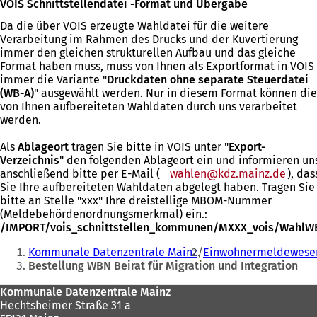
VOIS Schnittstellendatei -Format und Übergabe
f
e
f
n
t
f
Da die über VOIS erzeugte Wahldatei für die weitere
e
i
n
Verarbeitung im Rahmen des Drucks und der Kuvertierung
t
n
e
immer den gleichen strukturellen Aufbau und das gleiche
i
e
t
Format haben muss, muss von Ihnen als Exportformat in VOIS
n
i
i
immer die Variante "
Druckdaten ohne separate Steuerdatei
e
n
n
(WB-A)
" ausgewählt werden. Nur in diesem Format können die
i
e
e
von Ihnen aufbereiteten Wahldaten durch uns verarbeitet
n
m
i
werden.
e
n
n
m
e
e
Als
Ablageort
tragen Sie bitte in VOIS unter "
Export-
n
u
m
Verzeichnis
" den folgenden Ablageort ein und informieren un
e
e
n
anschließend bitte per E-Mail (
wahlen
kdz.mainz
de
), das
u
n
e
Sie Ihre aufbereiteten Wahldaten abgelegt haben. Tragen Sie
e
T
u
bitte an Stelle "xxx" Ihre dreistellige MBOM-Nummer
n
a
e
(Meldebehördenordnungsmerkmal) ein.:
T
b
n
/IMPORT/vois_schnittstellen_kommunen/MXXX_vois/WahlW
a
)
T
Sie
b
a
Kommunale Datenzentrale Mainz
Einwohnermeldewese
befinden
)
b
Bestellung WBN Beirat für Migration und Integration
)
sich
Fußbereich
Kommunale Datenzentrale Mainz
hier:
Hechtsheimer Straße 31 a