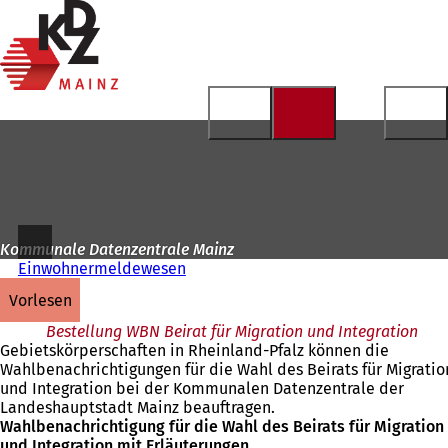
Zur
Startseite
Inhalt anspringen
Kommunale Datenzentrale Mainz
Einwohnermeldewesen
vorlesen
Bestellung WBN Beirat für Migration und Integration
Gebietskörperschaften in Rheinland-Pfalz können die
Wahlbenachrichtigungen für die Wahl des Beirats für Migratio
und Integration bei der Kommunalen Datenzentrale der
Landeshauptstadt Mainz beauftragen.
Wahlbenachrichtigung für die Wahl des Beirats für Migration
und Integration mit Erläuterungen