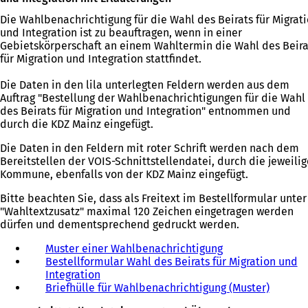
Die Wahlbenachrichtigung für die Wahl des Beirats für Migrat
und Integration ist zu beauftragen, wenn in einer
Gebietskörperschaft an einem Wahltermin die Wahl des Beira
für Migration und Integration stattfindet.
Die Daten in den lila unterlegten Feldern werden aus dem
Auftrag "Bestellung der Wahlbenachrichtigungen für die Wahl
des Beirats für Migration und Integration" entnommen und
durch die KDZ Mainz eingefügt.
Die Daten in den Feldern mit roter Schrift werden nach dem
Bereitstellen der VOIS-Schnittstellendatei, durch die jeweilig
Kommune, ebenfalls von der KDZ Mainz eingefügt.
Bitte beachten Sie, dass als Freitext im Bestellformular unter
"Wahltextzusatz" maximal 120 Zeichen eingetragen werden
dürfen und dementsprechend gedruckt werden.
Muster einer Wahlbenachrichtigung
(
Bestellformular Wahl des Beirats für Migration und
Ö
Integration
(
f
Briefhülle für Wahlbenachrichtigung (Muster)
Ö
f
(
f
n
Ö