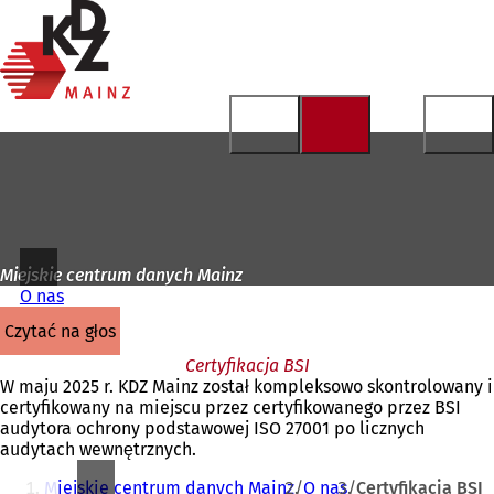
Do
strony
Przejdź do treści
głównej
Miejskie centrum danych Mainz
O nas
czytać na głos
Certyfikacja BSI
W maju 2025 r. KDZ Mainz został kompleksowo skontrolowany i
certyfikowany na miejscu przez certyfikowanego przez BSI
audytora ochrony podstawowej ISO 27001 po licznych
audytach wewnętrznych.
Jesteś
Miejskie centrum danych Mainz
O nas
Certyfikacja BSI