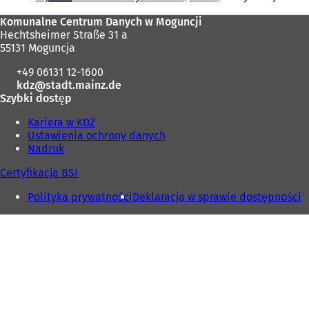
tutaj:
Obszar
Komunalne Centrum Danych w Moguncji
Hechtsheimer Straße 31 a
stóp
55131 Moguncja
+49 06131 12-1600
kdz
stadt.mainz
de
Szybki dostęp
Kariera w KDZ
Ustawienia ochrony danych
Nadruk
Certyfikacja BSI
Polityka prywatności
Deklaracja w sprawie dostępności