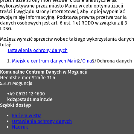
przez nasze strony internetowe”). Dane analityczne są
o
wykorzystywane przez miasto Mainz w celu optymalizacji
w
treści i wyglądu strony internetowej, aby lepiej wypełniać
e
swoją misję informacyjną. Podstawą prawną przetwarzania
j
danych osobowych jest art. 6 ust. 1 e) RODO w związku z § 3
k
LDSG.
a
r
Możesz wyrazić sprzeciw wobec takiego wykorzystania danych
c
tutaj:
i
Ustawienia ochrony danych
e
Jesteś
)
Miejskie centrum danych Mainz
O nas
Ochrona danych
tutaj:
Obszar
Komunalne Centrum Danych w Moguncji
Hechtsheimer Straße 31 a
stóp
55131 Moguncja
+49 06131 12-1600
kdz
stadt.mainz
de
Szybki dostęp
Kariera w KDZ
Ustawienia ochrony danych
Nadruk