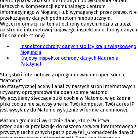
ofertą tylko w zakresie niezbędnym do wykonania zadań
leżących w kompetencji Komunalnego Centrum
Informacyjnego w Moguncji lub wymaganych przez prawo. Nie
przekazujemy danych podmiotom niepublicznym.
Więcej informacji na temat ochrony danych można znaleźć
na stronie internetowej krajowego inspektora ochrony danych
(link na dole strony).
Inspektor ochrony danych stolicy kraju związkowego
Moguncja
Krajowy inspektor ochrony danych Nadrenia-
Palatynat
(
O
Statystyki internetowe z oprogramowaniem open source
t
"Matomo"
w
Do statystycznej oceny i analizy naszych stron internetowych
i
używamy oprogramowania open source Matomo.
e
Wyłączyliśmy śledzące pliki cookie w Matomo, więc żadne
r
pliki cookie nie są wysyłane na Twój komputer. Twój adres IP
a
jest wysyłany do Matomo wyłącznie w formie anonimowej.
s
i
Matomo gromadzi wyłącznie dane, które Państwa
ę
przeglądarka przekazuje do naszego serwera internetowego z
w
przyczyn technicznych (patrz powyżej „Gromadzenie danych
n