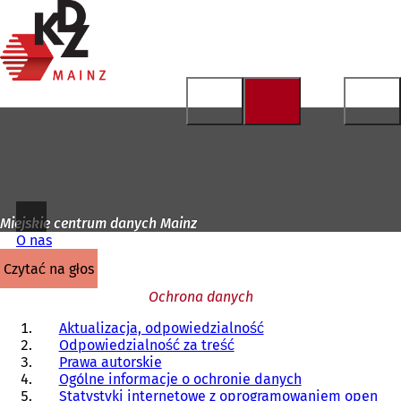
Do
strony
Przejdź do treści
głównej
Miejskie centrum danych Mainz
O nas
czytać na głos
Ochrona danych
Aktualizacja, odpowiedzialność
Odpowiedzialność za treść
Prawa autorskie
Ogólne informacje o ochronie danych
Statystyki internetowe z oprogramowaniem open