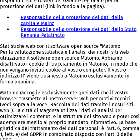
disponibili sul sito web del Garante regionale per la
protezione dei dati (link in fondo alla pagina).
Responsabile della protezione dei dati della
capitale Mainz
Responsabile della protezione dei dati dello Stato
Renania-Palatinato
(
S
Statistiche web con il software open source "Matomo
i
Per la valutazione statistica e l'analisi dei nostri siti web
a
utilizziamo il software open source Matomo. Abbiamo
p
disattivato i cookie di tracciamento in Matomo, in modo che
r
non vengano inviati cookie al vostro computer. Il vostro
e
indirizzo IP viene trasmesso a Matomo esclusivamente in
i
forma anonima.
n
u
Matomo raccoglie esclusivamente quei dati che il vostro
n
browser trasmette al nostro server web per motivi tecnici
a
(vedi sopra alla voce "Raccolta dei dati tramite i nostri siti
n
web"). La città di Magonza utilizza i dati di analisi per
u
ottimizzare i contenuti e la struttura del sito web e poter così
o
adempiere meglio al proprio mandato informativo. La base
v
giuridica del trattamento dei dati personali è l'art. 6, comma
a
1, lett. e) del GDPR in combinato disposto con l'art. 3 della
s