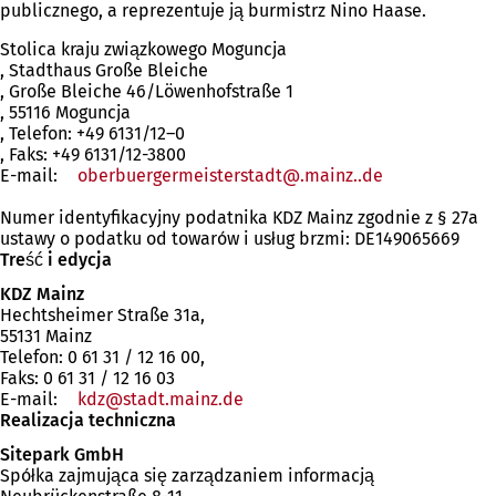
publicznego, a reprezentuje ją burmistrz Nino Haase.
Stolica kraju związkowego Moguncja
, Stadthaus Große Bleiche
, Große Bleiche 46/Löwenhofstraße 1
, 55116 Moguncja
, Telefon: +49 6131/12–0
, Faks: +49 6131/12-3800
E-mail:
oberbuergermeisterstadt
.mainz.
de
Numer identyfikacyjny podatnika KDZ Mainz zgodnie z § 27a
ustawy o podatku od towarów i usług brzmi: DE149065669
Treść i edycja
KDZ Mainz
Hechtsheimer Straße 31a,
55131 Mainz
Telefon: 0 61 31 / 12 16 00,
Faks: 0 61 31 / 12 16 03
E-mail:
kdz
stadt.mainz
de
Realizacja techniczna
Sitepark GmbH
Spółka zajmująca się zarządzaniem informacją