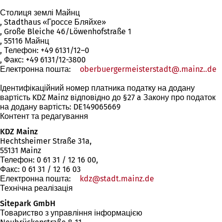
Столиця землі Майнц
, Stadthaus «Гроссе Бляйхе»
, Große Bleiche 46/Löwenhofstraße 1
, 55116 Майнц
, Телефон: +49 6131/12–0
, Факс: +49 6131/12-3800
Електронна пошта:
oberbuergermeisterstadt
.mainz.
de
Ідентифікаційний номер платника податку на додану
вартість KDZ Mainz відповідно до §27 a Закону про податок
на додану вартість: DE149065669
Контент та редагування
KDZ Mainz
Hechtsheimer Straße 31a,
55131 Mainz
Телефон: 0 61 31 / 12 16 00,
Факс: 0 61 31 / 12 16 03
Електронна пошта:
kdz
stadt.mainz
de
Технічна реалізація
Sitepark GmbH
Товариство з управління інформацією