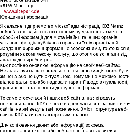
Neubrückenstraße 8-11
48165 Мюнстер
www.sitepark.de
Юридична інформація
Як власне підприємство міської адміністрації, KDZ Mainz
зобов'язане здійснювати економічну діяльність з метою
обробки інформації для міста Майнц та інших органів,
установ і фондів публічного права та їхніх організацій.
Завдання обробки інформації є всеосяжними, тобто їх слід
розуміти як комплексну послугу, що охоплює всі етапи від
аналізу до виробництва.
KDZ постійно оновлює інформацію на своїх веб-сайтах.
Незважаючи на всю ретельність, ця інформація може бути
змінена або не бути актуальною. Тому ми не можемо нести
відповідальність або надавати гарантії щодо актуальності,
правильності та повноти доступної інформації.
Те саме стосується й інших веб-сайтів, на які ведуть
гіперпосилання. KDZ не несе відповідальності за зміст веб-
сайтів, на які ведуть такі посилання. Зміст і структура веб-
сайтів KDZ захищені авторським правом.
Для копіювання даних або інформації, зокрема
використання текстів або зображень (навіть у вигляді