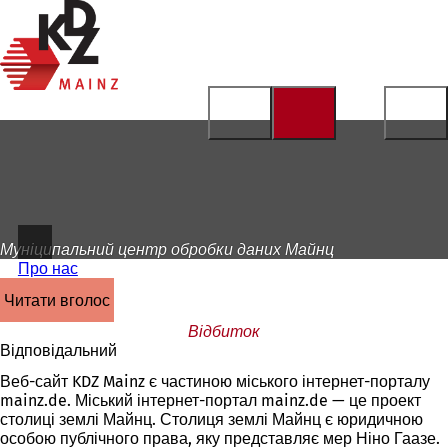
На
головну
Перейти до змісту
сторінку
Муніципальний центр обробки даних Майнц
Про нас
читати вголос
Відбиток
Відповідальний
Веб-сайт KDZ Mainz є частиною міського інтернет-порталу
mainz.de. Міський інтернет-портал mainz.de — це проект
столиці землі Майнц. Столиця землі Майнц є юридичною
особою публічного права, яку представляє мер Ніно Гаазе.