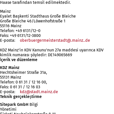
Haase tarafından temsil edilmektedir.
Mainz
Eyalet Başkenti Stadthaus Große Bleiche
Große Bleiche 46/Löwenhofstraße 1
55116 Mainz
Telefon: +49 6131/12–0
Faks: +49 6131/12-3800
E-posta:
oberbuergermeisterstadt
.mainz.
de
KDZ Mainz’in KDV Kanunu’nun 27a maddesi uyarınca KDV
kimlik numarası şöyledir: DE149065669
İçerik ve düzenleme
KDZ Mainz
Hechtsheimer Straße 31a,
55131 Mainz
Telefon: 0 61 31 / 12 16 00,
Faks: 0 61 31 / 12 16 03
E-posta:
kdz
stadt.mainz
de
Teknik gerçekleştirme
Sitepark GmbH
Bilgi
Yönetimi