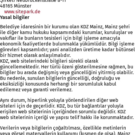
Şirketi Neubrückenstraße 8-11
48165 Münster
www.sitepark.de
Yasal bilgiler
Belediye idaresinin bir kurumu olan KDZ Mainz, Mainz şehri
ile diğer kamu hukuku kapsamındaki kurumlar, kuruluşlar ve
vakıflar ile bunların tesisleri için bilgi işleme amacıyla
ekonomik faaliyetlerde bulunmakla yükümlüdür. Bilgi işleme
görevleri kapsamlıdır; yani analizden üretime kadar bütünsel
bir hizmet olarak anlaşılmalıdır.
KDZ, web sitelerindeki bilgileri sürekli olarak
güncellemektedir. Her türlü özeni gösterilmesine rağmen, bu
bilgiler bu arada değişmiş veya güncelliğini yitirmiş olabilir.
Bu nedenle, sunulan bilgilerin güncelliği, doğruluğu ve
eksiksizliği konusunda herhangi bir sorumluluk kabul
edilemez veya garanti verilemez.
Aynı durum, hiperlink yoluyla yönlendirilen diğer web
siteleri için de geçerlidir. KDZ, bu tür bağlantılar yoluyla
erişilen web sitelerinin içeriğinden sorumlu değildir. KDZ
web sitelerinin içeriği ve yapısı telif hakkı ile korunmaktadır.
Verilerin veya bilgilerin çoğaltılması, özellikle metinlerin
veya görsel materyallerin kullanımı (kısmen de olsa), Mainz