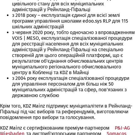
цивільного стану для всіх муніципальних
адміністрацій у Рейнланд-Пфальці
з 2018 року – експлуатація єдиної для всієї землі
програми управління школами edoo.sys RLP для 115
шкільних адміністрацій
з червня 2020 року, тобто одночасно з впровадженням
VOIS | MESO, експлуатація спеціалізованої процедури
для реєстрації населення для всіх муніципальних
адміністрацій у Рейнланд-Пфальці на спеціально
створеній для цього операційній платформі, що є
результатом об'єднання обчислювальних центрів
муніципального регіонального обчислювального
центру в Кобленці та KDZ в Майнці
з 2004 року експлуатація спеціалізованої процедури
для управління персоналом для більш ніж 50
муніципальних адміністрацій та сфер, пов'язаних з
державною службою
Крім того, KDZ Mainz підтримує муніципалітети в Рейнланд-
Пфальці під час виборів та референдумів, виготовляючи
повідомлення про вибори та голосування.
KDZ Mainz є сертифікованим преміум-партнером
P&I-AG
Wiesbaden
(Відкривається
та дистриб'юторським партнером
Somacos