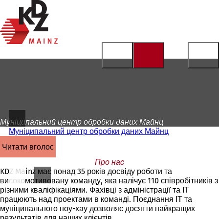
На
головну
Перейти до змісту
сторінку
Муніципальний центр обробки даних Майнц
Муніципальний центр обробки даних Майнц
читати вголос
Про нас
KDZ Mainz має понад 35 років досвіду роботи та
високомотивовану команду, яка налічує 110 співробітників з
різними кваліфікаціями. Фахівці з адміністрації та ІТ
працюють над проектами в команді. Поєднання ІТ та
муніципального ноу-хау дозволяє досягти найкращих
результатів для наших клієнтів.