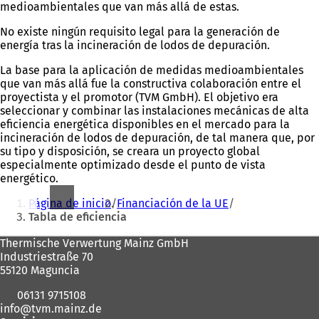
medioambientales que van más allá de estas.
No existe ningún requisito legal para la generación de
energía tras la incineración de lodos de depuración.
La base para la aplicación de medidas medioambientales
que van más allá fue la constructiva colaboración entre el
proyectista y el promotor (TVM GmbH). El objetivo era
seleccionar y combinar las instalaciones mecánicas de alta
eficiencia energética disponibles en el mercado para la
incineración de lodos de depuración, de tal manera que, por
su tipo y disposición, se creara un proyecto global
especialmente optimizado desde el punto de vista
energético.
Estás
Página de inicio
Financiación de la UE
aquí:
Tabla de eficiencia
Zona
Thermische Verwertung Mainz GmbH
Industriestraße 70
de
55120 Maguncia
los
06131 9715108
pies
info
tvm.mainz
de