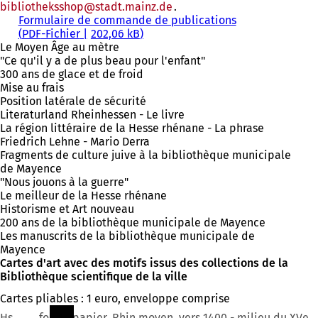
bibliotheksshop
stadt.mainz
de
.
Formulaire de commande de publications
PDF
-Fichier
202,06 kB
Le Moyen Âge au mètre
"Ce qu'il y a de plus beau pour l'enfant"
300 ans de glace et de froid
Mise au frais
Position latérale de sécurité
Literaturland Rheinhessen - Le livre
La région littéraire de la Hesse rhénane - La phrase
Friedrich Lehne - Mario Derra
Fragments de culture juive à la bibliothèque municipale
de Mayence
"Nous jouons à la guerre"
Le meilleur de la Hesse rhénane
Historisme et Art nouveau
200 ans de la bibliothèque municipale de Mayence
Les manuscrits de la bibliothèque municipale de
Mayence
Cartes d'art avec des motifs issus des collections de la
Bibliothèque scientifique de la ville
Cartes pliables : 1 euro, enveloppe comprise
Hs I 93, fol. 1r, papier, Rhin moyen, vers 1400 - milieu du XVe