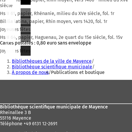
siècle
Hs II 61, papier, Rhénanie, milieu du XVe siècle, fol. 1r
Biblia latina, papier, Rhin moyen, vers 1420, fol. 1r
Joyeuses fêtes
Hs II 64, papier, Haguenau, 2e quart du 15e siècle, fol. 15v
Cartes postales : 0,80 euro sans enveloppe
Joyeuses fêtes
Vous
Bibliothèques de la ville de Mayence
êtes
Bibliothèque scientifique municipale
À propos de nous
Publications et boutique
ici
:
Pied
de
page
Bibliothèque scientifique municipale de Mayence
Rheinallee 3 B
55116 Mayence
Téléphone +49 6131 12-2691