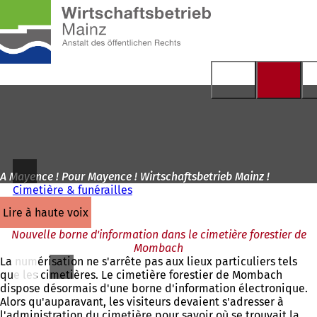
Vers
la
Accéder au contenu
page
d'accueil
A Mayence ! Pour Mayence ! Wirtschaftsbetrieb Mainz !
Cimetière & funérailles
lire à haute voix
Nouvelle borne d'information dans le cimetière forestier de
Mombach
La numérisation ne s'arrête pas aux lieux particuliers tels
que les cimetières. Le cimetière forestier de Mombach
dispose désormais d'une borne d'information électronique.
Alors qu'auparavant, les visiteurs devaient s'adresser à
l'administration du cimetière pour savoir où se trouvait la