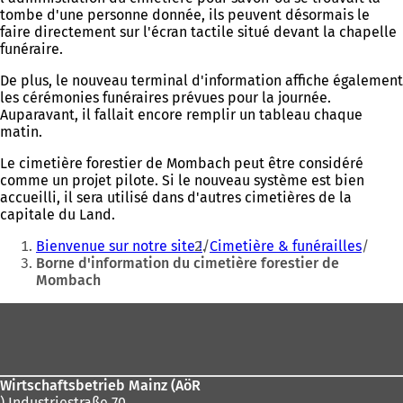
tombe d'une personne donnée, ils peuvent désormais le
faire directement sur l'écran tactile situé devant la chapelle
funéraire.
De plus, le nouveau terminal d'information affiche également
les cérémonies funéraires prévues pour la journée.
Auparavant, il fallait encore remplir un tableau chaque
matin.
Le cimetière forestier de Mombach peut être considéré
comme un projet pilote. Si le nouveau système est bien
accueilli, il sera utilisé dans d'autres cimetières de la
capitale du Land.
Vous
Bienvenue sur notre site !
Cimetière & funérailles
êtes
Borne d'information du cimetière forestier de
Mombach
ici
:
Pied
de
page
Wirtschaftsbetrieb Mainz (AöR
) Industriestraße 70