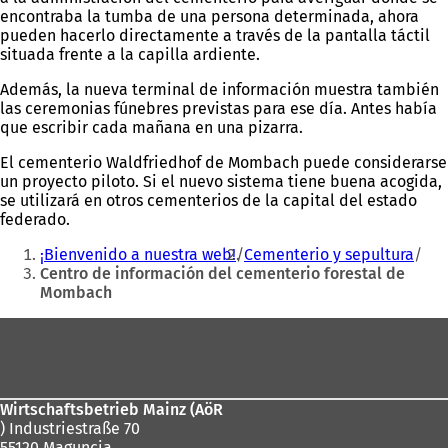
encontraba la tumba de una persona determinada, ahora
pueden hacerlo directamente a través de la pantalla táctil
situada frente a la capilla ardiente.
Además, la nueva terminal de información muestra también
las ceremonias fúnebres previstas para ese día. Antes había
que escribir cada mañana en una pizarra.
El cementerio Waldfriedhof de Mombach puede considerarse
un proyecto piloto. Si el nuevo sistema tiene buena acogida,
se utilizará en otros cementerios de la capital del estado
federado.
Estás
¡Bienvenido a nuestra web!
Cementerio y sepultura
aquí:
Centro de información del cementerio forestal de
Mombach
Zona
de
los
Wirtschaftsbetrieb Mainz (AöR
pies
) Industriestraße 70
55120 Maguncia