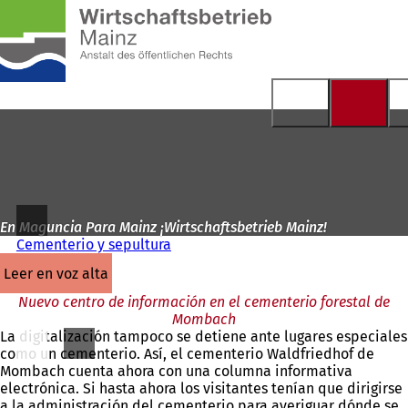
A
la
Saltar al contenido
página
de
inicio
En Maguncia Para Mainz ¡Wirtschaftsbetrieb Mainz!
Cementerio y sepultura
leer en voz alta
Nuevo centro de información en el cementerio forestal de
Mombach
La digitalización tampoco se detiene ante lugares especiales
como un cementerio. Así, el cementerio Waldfriedhof de
Mombach cuenta ahora con una columna informativa
electrónica. Si hasta ahora los visitantes tenían que dirigirse
a la administración del cementerio para averiguar dónde se