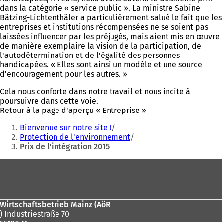
dans la catégorie « service public ». La ministre Sabine
Bätzing-Lichtenthäler a particulièrement salué le fait que les
entreprises et institutions récompensées ne se soient pas
laissées influencer par les préjugés, mais aient mis en œuvre
de manière exemplaire la vision de la participation, de
l'autodétermination et de l'égalité des personnes
handicapées. « Elles sont ainsi un modèle et une source
d'encouragement pour les autres. »
Cela nous conforte dans notre travail et nous incite à
poursuivre dans cette voie.
Retour à la page d'aperçu « Entreprise »
Vous
Bienvenue sur notre site !
êtes
Protection de l'environnement
Prix de l'intégration 2015
ici
:
Pied
de
page
Wirtschaftsbetrieb Mainz (AöR
) Industriestraße 70