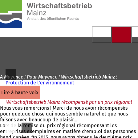
Vers
la
Accéder au contenu
page
d'accueil
A Mayence ! Pour Mayence ! Wirtschaftsbetrieb Mainz !
Protection de l'environnement
lire à haute voix
Wirtschaftsbetrieb Mainz récompensé par un prix régional
Nous vous remercions ! Merci de nous avoir récompensés
pour quelque chose qui nous semble naturel et que nous
faisons avec beaucoup de plaisir...
Lors de la remise du prix régional récompensant les
entreprises exemplaires en matière d'emploi des personnes
handicapées, fin 2015, nous avons obtenu le deuxième prix