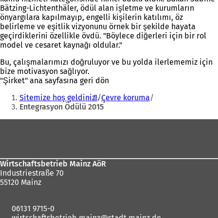
Bätzing-Lichtenthäler, ödül alan işletme ve kurumların
önyargılara kapılmayıp, engelli kişilerin katılımı, öz
belirleme ve eşitlik vizyonunu örnek bir şekilde hayata
geçirdiklerini özellikle övdü. "Böylece diğerleri için bir rol
model ve cesaret kaynağı oldular."
Bu, çalışmalarımızı doğruluyor ve bu yolda ilerlememiz için
bize motivasyon sağlıyor.
"Şirket" ana sayfasına geri dön
Buradasınız:
Sitemize hoş geldiniz!
Çevre koruma
Entegrasyon Ödülü 2015
Ayak
bölgesi
Wirtschaftsbetrieb Mainz AöR
Industriestraße 70
55120 Mainz
06131 9715-0
wirtschaftsbetrieb.mainz
stadt.mainz
de