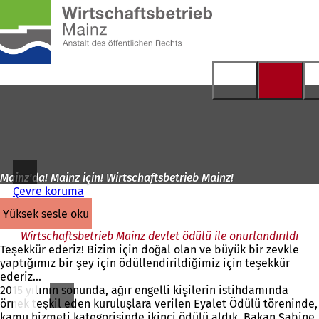
Ana
sayfaya
İçeriğe atla
Mainz'da! Mainz için! Wirtschaftsbetrieb Mainz!
Çevre koruma
yüksek sesle oku
Wirtschaftsbetrieb Mainz devlet ödülü ile onurlandırıldı
Teşekkür ederiz! Bizim için doğal olan ve büyük bir zevkle
yaptığımız bir şey için ödüllendirildiğimiz için teşekkür
ederiz...
2015 yılının sonunda, ağır engelli kişilerin istihdamında
örnek teşkil eden kuruluşlara verilen Eyalet Ödülü töreninde,
kamu hizmeti kategorisinde ikinci ödülü aldık. Bakan Sabine