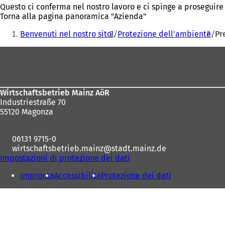
Questo ci conferma nel nostro lavoro e ci spinge a proseguire
Torna alla pagina panoramica "Azienda"
Siete
Benvenuti nel nostro sito!
Protezione dell'ambiente
Pr
qui:
Area
dei
piedi
Wirtschaftsbetrieb Mainz AöR
Industriestraße 70
55120 Magonza
06131 9715-0
wirtschaftsbetrieb.mainz
stadt.mainz
de
Impostazioni di protezione dei dati
Impronta
Accessibilità
Protezione dei dati