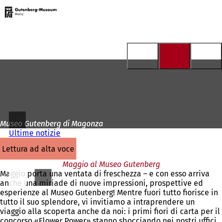
Alla
pagina
Vai al contenuto
iniziale
Museo Gutenberg di Magonza
Ultime notizie
lettura ad alta voce
Maggio al Museo Gutenberg
Maggio porta una ventata di freschezza – e con esso arriva
anche una miriade di nuove impressioni, prospettive ed
esperienze al Museo Gutenberg! Mentre fuori tutto fiorisce in
tutto il suo splendore, vi invitiamo a intraprendere un
viaggio alla scoperta anche da noi: i primi fiori di carta per il
concorso «Flower Power» stanno sbocciando nei nostri uffici.