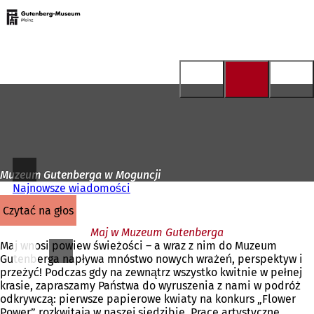
Do
strony
Przejdź do treści
głównej
Muzeum Gutenberga w Moguncji
Najnowsze wiadomości
czytać na głos
Maj w Muzeum Gutenberga
Maj wnosi powiew świeżości – a wraz z nim do Muzeum
Gutenberga napływa mnóstwo nowych wrażeń, perspektyw i
przeżyć! Podczas gdy na zewnątrz wszystko kwitnie w pełnej
krasie, zapraszamy Państwa do wyruszenia z nami w podróż
odkrywczą: pierwsze papierowe kwiaty na konkurs „Flower
Power” rozkwitają w naszej siedzibie. Prace artystyczne