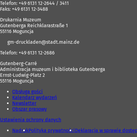
Telefon: +49 6131 12-2644 / 3411
Faks: +49 6131 12-3488
Drukarnia Muzeum
Gutenberga Reichklarastraße 1
55116 Moguncja
gm-druckladen
stadt.mainz
de
Telefon: +49 6131 12-2686
Gutenberg-Carré
Administracja muzeum i biblioteka Gutenberga
Ernst-Ludwig-Platz 2
55116 Moguncja
Obsługa gości
Kalendarz wydarzeń
Newsletter
Obszar prasowy
Ustawienia ochrony danych
Nadruk
Polityka prywatności
Deklaracja w sprawie dostę