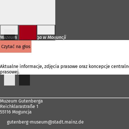
Przejdź do treści
Muzeum Gutenberga w Moguncji
czytać na głos
Aktualne informacje, zdjęcia prasowe oraz koncepcje centra
prasowej.
Obszar
stóp
Muzeum Gutenberga
Reichklarastraße 1
55116 Moguncja
gutenberg-museum
stadt.mainz
de