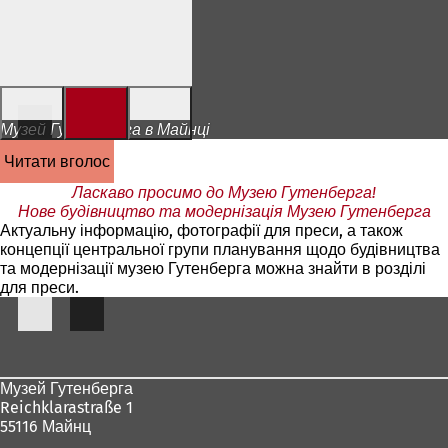
Перейти до змісту
Музей Гутенберга в Майнці
читати вголос
Ласкаво просимо до Музею Гутенберга!
Нове будівництво та модернізація Музею Гутенберга
Актуальну інформацію, фотографії для преси, а також
концепції центральної групи планування щодо будівництва
та модернізації музею Гутенберга можна знайти в розділі
для преси.
Зона
для
ніг
Музей Гутенберга
Reichklarastraße 1
55116 Майнц