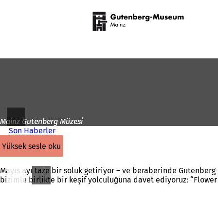
Ana
sayfaya
İçeriğe atla
Mainz Gutenberg Müzesi
Son Haberler
yüksek sesle oku
Mayıs ayı taze bir soluk getiriyor – ve beraberinde Gutenberg 
bizimle birlikte bir keşif yolculuğuna davet ediyoruz: “Flower