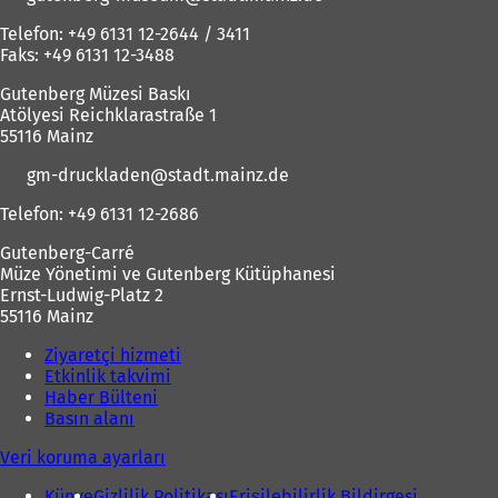
Telefon: +49 6131 12-2644 / 3411
Faks: +49 6131 12-3488
Gutenberg Müzesi Baskı
Atölyesi Reichklarastraße 1
55116 Mainz
gm-druckladen
stadt.mainz
de
Telefon: +49 6131 12-2686
Gutenberg-Carré
Müze Yönetimi ve Gutenberg Kütüphanesi
Ernst-Ludwig-Platz 2
55116 Mainz
Ziyaretçi hizmeti
Etkinlik takvimi
Haber Bülteni
Basın alanı
Veri koruma ayarları
Künye
Gizlilik Politikası
Erişilebilirlik Bildirgesi