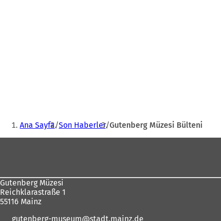
Buradasınız:
Ana Sayfa
Son Haberler
Gutenberg Müzesi Bülteni
Ayak
bölgesi
Gutenberg Müzesi
Reichklarastraße 1
55116 Mainz
gutenberg-museum
stadt.mainz
de