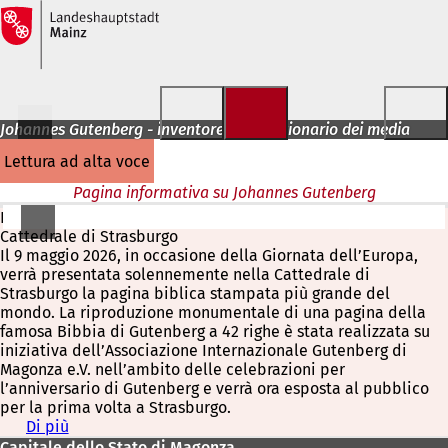
Vai al contenuto
Johannes Gutenberg - inventore e rivoluzionario dei media
lettura ad alta voce
Pagina informativa su Johannes Gutenberg
La pagina biblica stampata più grande del mondo nella
Cattedrale di Strasburgo
Il 9 maggio 2026, in occasione della Giornata dell’Europa,
verrà presentata solennemente nella Cattedrale di
Strasburgo la pagina biblica stampata più grande del
mondo. La riproduzione monumentale di una pagina della
famosa Bibbia di Gutenberg a 42 righe è stata realizzata su
iniziativa dell’Associazione Internazionale Gutenberg di
Magonza e.V. nell’ambito delle celebrazioni per
l’anniversario di Gutenberg e verrà ora esposta al pubblico
per la prima volta a Strasburgo.
Di più
(
S
Capitale dello Stato di Magonza