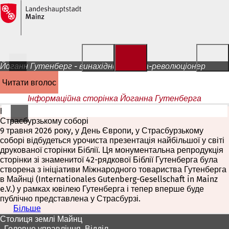
Перейти до змісту
Йоганн Гутенберг - винахідник і медіа-революціонер
читати вголос
Інформаційна сторінка Йоганна Гутенберга
Найбільша друкована сторінка Біблії у світі в
Страсбурзькому соборі
9 травня 2026 року, у День Європи, у Страсбурзькому
соборі відбудеться урочиста презентація найбільшої у світі
друкованої сторінки Біблії. Ця монументальна репродукція
сторінки зі знаменитої 42-рядкової Біблії Гутенберга була
створена з ініціативи Міжнародного товариства Гутенберга
в Майнці (Internationales Gutenberg-Gesellschaft in Mainz
e.V.) у рамках ювілею Гутенберга і тепер вперше буде
публічно представлена у Страсбурзі.
Більше
(
Зона
В
Столиця землі Майнц
і
, Головне управління, Відділ