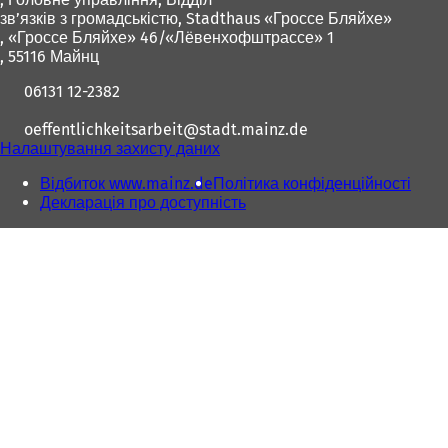
для
д
зв’язків з громадськістю, Stadthaus «Гроссе Бляйхе»
ніг
к
, «Гроссе Бляйхе» 46/«Лёвенхофштрассе» 1
р
, 55116 Майнц
и
06131 12-2382
в
а
oeffentlichkeitsarbeit
stadt.mainz
de
є
Налаштування захисту даних
т
ь
Відбиток www.mainz.de
Політика конфіденційності
с
Декларація про доступність
я
в
н
о
в
і
й
в
к
л
а
д
ц