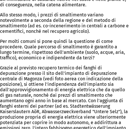
di conseguenza, nella catena alimentare.
Allo stesso modo, i prezzi di smaltimento variano
notevolmente a seconda della regione e del metodo di
smaltimento (ad es. co-incenerimento in centrali a carbone e
cementifici, nonché nel recupero agricolo).
Per molti comuni si pone quindi la questione di come
procedere. Quale percorso di smaltimento è garantito a
lungo termine, rispettoso dell'ambiente (suolo, acque, aria,
traffico), economico e indipendente da terzi?
Grazie al previsto recupero termico dei fanghi di
depurazione presso il sito dell'impianto di depurazione
centrale di Magonza (vedi foto aerea con indicazione della
posizione), si ottiene l'indipendenza dell'impianto sia
dall'approvvigionamento di energia elettrica che da quello
di gas naturale, nonché dai prezzi di smaltimento che
aumentano ogni anno in base al mercato. Con l'aggiunta di
fanghi esterni dei partner (ad es. Stadtentwässerung
Kaiserslautern AöR, Abwasserzweckverband "Untere Selz"), la
produzione propria di energia elettrica viene ulteriormente
potenziata per coprire in modo autonomo, e addirittura a
emissioni zero, l'intero fabbisogno energetico dell'impianto