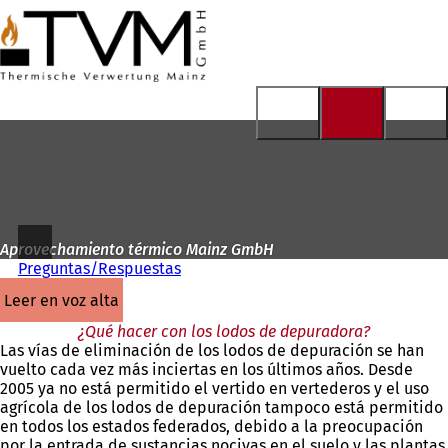
A
la
Saltar al contenido
página
de
inicio
Aprovechamiento térmico Mainz GmbH
Preguntas/Respuestas
leer en voz alta
¿Qué hacer con los lodos de depuradora?
Las vías de eliminación de los lodos de depuración se han
vuelto cada vez más inciertas en los últimos años. Desde
2005 ya no está permitido el vertido en vertederos y el uso
agrícola de los lodos de depuración tampoco está permitido
en todos los estados federados, debido a la preocupación
por la entrada de sustancias nocivas en el suelo y las plantas