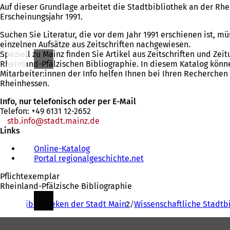
Auf dieser Grundlage arbeitet die Stadtbibliothek an der Rhe
Erscheinungsjahr 1991.
Suchen Sie Literatur, die vor dem Jahr 1991 erschienen ist, m
einzelnen Aufsätze aus Zeitschriften nachgewiesen.
Speziell zu Mainz finden Sie Artikel aus Zeitschriften und Ze
Rheinland-Pfälzischen Bibliographie. In diesem Katalog könne
Mitarbeiter:innen der Info helfen Ihnen bei Ihren Recherchen
Rheinhessen.
Info, nur telefonisch oder per E-Mail
Telefon: +49 6131 12-2652
stb.info
stadt.mainz
de
Links
Online-Katalog
(
Portal regionalgeschichte.net
Ö
(
f
Ö
Pflichtexemplar
f
f
Rheinland-Pfälzische Bibliographie
n
f
Sie
e
n
Bibliotheken der Stadt Mainz
Wissenschaftliche Stadtb
t
e
befinden
i
t
Fußbereich
sich
n
i