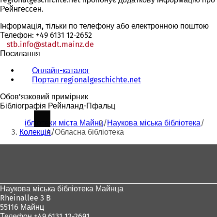
Рейнгессен.
Інформація, тільки по телефону або електронною поштою
Телефон: +49 6131 12-2652
stb.info
stadt.mainz
de
Посилання
Онлайн-каталог
(
Портал regionalgeschichte.net
В
(
і
В
Обов'язковий примірник
д
і
Бібліографія Рейнланд-Пфальц
к
д
Ти
р
к
Бібліотеки міста Майнц
Наукова міська бібліотека
и
р
тут:
Колекція
Обласна бібліотека
в
и
а
в
Зона
є
а
для
т
є
ь
т
ніг
с
ь
Наукова міська бібліотека Майнца
я
с
Rheinallee 3 B
в
я
55116 Майнц
н
в
Телефон +49 6131 12-2691