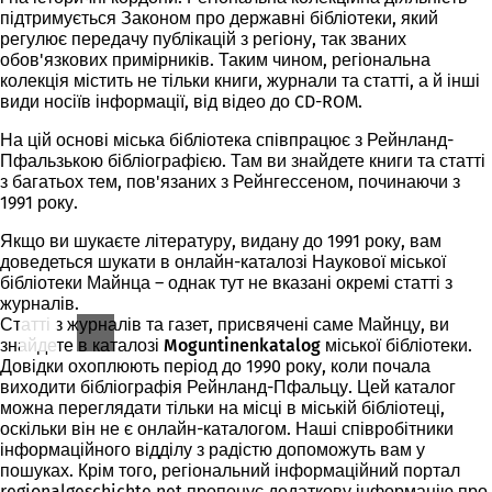
підтримується Законом про державні бібліотеки, який
регулює передачу публікацій з регіону, так званих
обов'язкових примірників. Таким чином, регіональна
колекція містить не тільки книги, журнали та статті, а й інші
види носіїв інформації, від відео до CD-ROM.
На цій основі міська бібліотека співпрацює з Рейнланд-
Пфальзькою бібліографією. Там ви знайдете книги та статті
з багатьох тем, пов'язаних з Рейнгессеном, починаючи з
1991 року.
Якщо ви шукаєте літературу, видану до 1991 року, вам
доведеться шукати в онлайн-каталозі Наукової міської
бібліотеки Майнца – однак тут не вказані окремі статті з
журналів.
Статті з журналів та газет, присвячені саме Майнцу, ви
знайдете в
каталозі Moguntinenkatalog
міської бібліотеки.
Довідки охоплюють період до 1990 року, коли почала
виходити бібліографія Рейнланд-Пфальцу. Цей каталог
можна переглядати тільки на місці в міській бібліотеці,
оскільки він не є онлайн-каталогом. Наші співробітники
інформаційного відділу з радістю допоможуть вам у
пошуках. Крім того, регіональний інформаційний портал
regionalgeschichte.net пропонує додаткову інформацію про