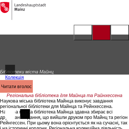
На
головну
Перейти до змісту
сторінку
Бібліотеки міста Майнц
Колекція
читати вголос
Регіональна бібліотека для Майнца та Райнхессена
Наукова міська бібліотека Майнца виконує завдання
регіональної бібліотеки для Майнца та Рейнхессена.
Наукова міська бібліотека Майнца здавна збирає всі
друковані видання, що вийшли друком про Майнц та регіон
Рейнгессен. При цьому вона орієнтується як на сучасні, так
і на історичні кордони. Регіональна колекційна діяльність