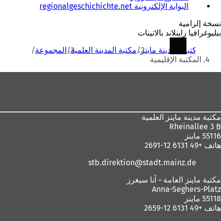
البوابة الإلكترونية regionalgeschichichte.net
ي
(
ف
ي
نسخة إلزامية
ت
ف
ببليوغرافيا راينلاند بالاتينات
ح
ت
أنت
ف
ح
مكتبات مدينة ماينز
مكتبة المدينة العلمية
المجموعة
ي
ف
هنا
المكتبة الإقليمية
ع
ي
ل
ع
منطقة
ا
ل
القدم
م
ا
ة
م
ت
ة
مكتبة مدينة ماينز العلمية
ب
ت
Rheinallee 3 B
و
ب
55116 ماينز
ي
و
هاتف +49 6131 12-2691
ب
ي
ج
ب
stb.direktion
stadt.mainz
de
د
ج
ي
د
مكتبة ماينز العامة - آنا سيغرز
د
ي
Anna-Seghers-Platz
ة
د
55118 ماينز
)
ة
هاتف +49 6131 12-2659
)