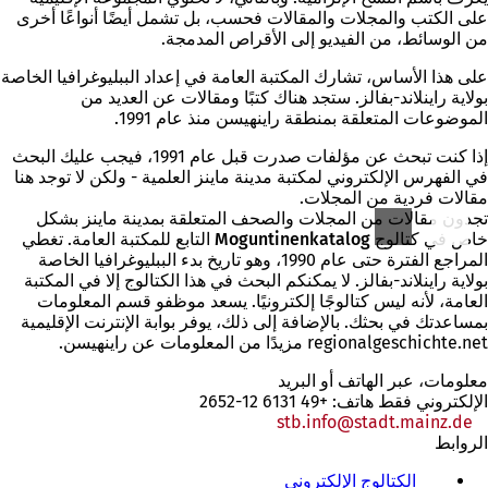
على الكتب والمجلات والمقالات فحسب، بل تشمل أيضًا أنواعًا أخرى
من الوسائط، من الفيديو إلى الأقراص المدمجة.
على هذا الأساس، تشارك المكتبة العامة في إعداد الببليوغرافيا الخاصة
بولاية راينلاند-بفالز. ستجد هناك كتبًا ومقالات عن العديد من
الموضوعات المتعلقة بمنطقة راينهيسن منذ عام 1991.
إذا كنت تبحث عن مؤلفات صدرت قبل عام 1991، فيجب عليك البحث
في الفهرس الإلكتروني لمكتبة مدينة ماينز العلمية - ولكن لا توجد هنا
مقالات فردية من المجلات.
تجدون مقالات من المجلات والصحف المتعلقة بمدينة ماينز بشكل
خاص في كتالوج
Moguntinenkatalog
التابع للمكتبة العامة. تغطي
المراجع الفترة حتى عام 1990، وهو تاريخ بدء الببليوغرافيا الخاصة
بولاية راينلاند-بفالز. لا يمكنكم البحث في هذا الكتالوج إلا في المكتبة
العامة، لأنه ليس كتالوجًا إلكترونيًا. يسعد موظفو قسم المعلومات
بمساعدتك في بحثك. بالإضافة إلى ذلك، يوفر بوابة الإنترنت الإقليمية
regionalgeschichte.net مزيدًا من المعلومات عن راينهيسن.
معلومات، عبر الهاتف أو البريد
الإلكتروني فقط
هاتف: +49 6131 12-2652
stb.info
stadt.mainz
de
الروابط
الكتالوج الإلكتروني
(