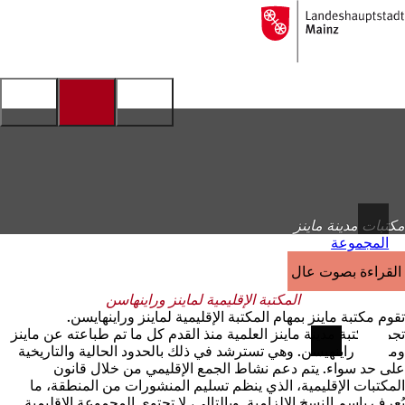
إلى
الصفحة
الانتقال إلى المحتوى
الرئيسية
مكتبات مدينة ماينز
المجموعة
القراءة بصوت عالٍ
المكتبة الإقليمية لماينز وراينهاسن
تقوم مكتبة ماينز بمهام المكتبة الإقليمية لماينز وراينهايسن.
تجمع مكتبة مدينة ماينز العلمية منذ القدم كل ما تم طباعته عن ماينز
ومنطقة راينهيسن. وهي تسترشد في ذلك بالحدود الحالية والتاريخية
على حد سواء. يتم دعم نشاط الجمع الإقليمي من خلال قانون
المكتبات الإقليمية، الذي ينظم تسليم المنشورات من المنطقة، ما
يُعرف باسم النسخ الإلزامية. وبالتالي، لا تحتوي المجموعة الإقليمية