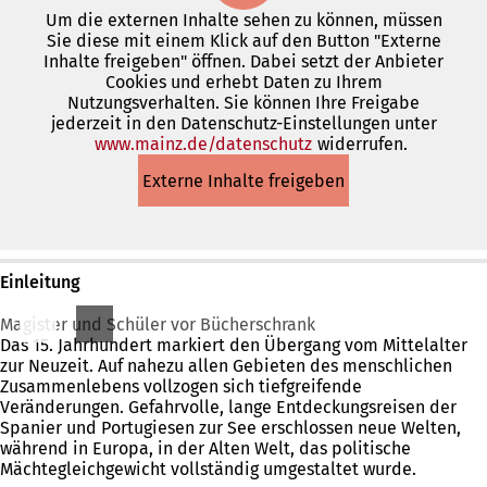
Um die externen Inhalte sehen zu können, müssen
Sie diese mit einem Klick auf den Button "Externe
Inhalte freigeben" öffnen. Dabei setzt der Anbieter
Cookies und erhebt Daten zu Ihrem
Nutzungsverhalten. Sie können Ihre Freigabe
jederzeit in den Datenschutz-Einstellungen unter
www.mainz.de/datenschutz
(Öffnet
widerrufen.
in
Externe Inhalte freigeben
einem
neuen
Tab)
Einleitung
Magister und Schüler vor Bücherschrank
Das 15. Jahrhundert markiert den Übergang vom Mittelalter
zur Neuzeit. Auf nahezu allen Gebieten des menschlichen
Zusammenlebens vollzogen sich tiefgreifende
Veränderungen. Gefahrvolle, lange Entdeckungsreisen der
Spanier und Portugiesen zur See erschlossen neue Welten,
während in Europa, in der Alten Welt, das politische
Mächtegleichgewicht vollständig umgestaltet wurde.