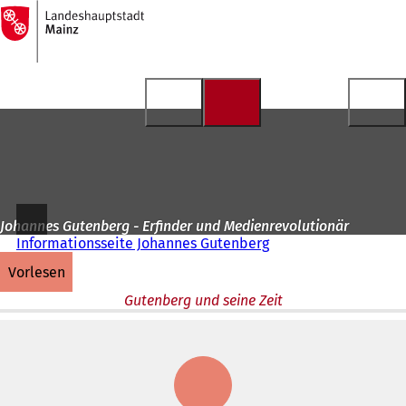
Zur
Startseite
Inhalt anspringen
Johannes Gutenberg - Erfinder und Medienrevolutionär
Informationsseite Johannes Gutenberg
vorlesen
Gutenberg und seine Zeit