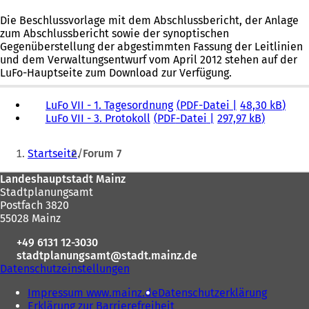
Die Beschlussvorlage mit dem Abschlussbericht, der Anlage
zum Abschlussbericht sowie der synoptischen
Gegenüberstellung der abgestimmten Fassung der Leitlinien
und dem Verwaltungsentwurf vom April 2012 stehen auf der
LuFo-Hauptseite zum Download zur Verfügung.
LuFo VII - 1. Tagesordnung
PDF
-Datei
48,30 kB
LuFo VII - 3. Protokoll
PDF
-Datei
297,97 kB
Sie
Startseite
Forum 7
befinden
Fußbereich
Landeshauptstadt Mainz
sich
Stadtplanungsamt
hier:
Postfach 3820
55028 Mainz
+49 6131 12-3030
stadtplanungsamt
stadt.mainz
de
Datenschutzeinstellungen
Impressum www.mainz.de
Datenschutzerklärung
Erklärung zur Barrierefreiheit