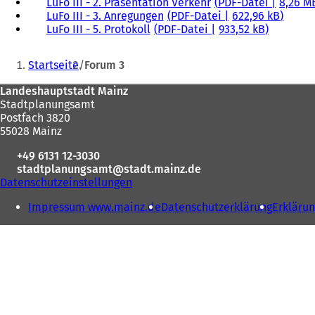
LuFo III - 2. Präsentation Verkehr
PDF
-Datei
8,26 M
LuFo III - 3. Anregungen
PDF
-Datei
622,96 kB
LuFo III - 5. Protokoll
PDF
-Datei
933,52 kB
Sie
Startseite
Forum 3
befinden
Fußbereich
Landeshauptstadt Mainz
sich
Stadtplanungsamt
hier:
Postfach 3820
55028 Mainz
+49 6131 12-3030
stadtplanungsamt
stadt.mainz
de
Datenschutzeinstellungen
Impressum www.mainz.de
Datenschutzerklärung
Erklärun