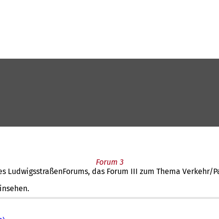
Forum 3
des LudwigsstraßenForums, das Forum III zum Thema Verkehr/Pa
insehen.