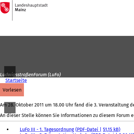
Zur
Startseite
Inhalt anspringen
LudwigsstraßenForum (LuFo)
Startseite
vorlesen
Am 28. Oktober 2011 um 18.00 Uhr fand die 3. Veranstaltung 
An dieser Stelle können Sie Informationen zu diesem Forum e
LuFo III - 1. Tagesordnung
PDF
-Datei
51,15 kB