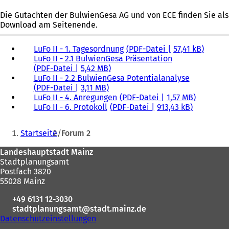
Die Gutachten der BulwienGesa AG und von ECE finden Sie als
Download am Seitenende.
LuFo II - 1. Tagesordnung
PDF
-Datei
57,41 kB
LuFo II - 2.1 BulwienGesa Präsentation
PDF
-Datei
5,42 MB
LuFo II - 2.2 BulwienGesa Potentialanalyse
PDF
-Datei
3,11 MB
LuFo II - 4. Anregungen
PDF
-Datei
1,57 MB
LuFo II - 6. Protokoll
PDF
-Datei
913,43 kB
Sie
Startseite
Forum 2
befinden
Fußbereich
Landeshauptstadt Mainz
sich
Stadtplanungsamt
hier:
Postfach 3820
55028 Mainz
+49 6131 12-3030
stadtplanungsamt
stadt.mainz
de
Datenschutzeinstellungen