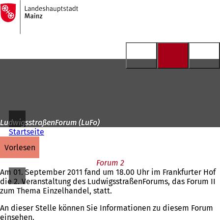
Zur
Startseite
Inhalt anspringen
LudwigsstraßenForum (LuFo)
Startseite
vorlesen
Forum 2
Am 01. September 2011 fand um 18.00 Uhr im Frankfurter Hof
die 2. Veranstaltung des LudwigsstraßenForums, das Forum II
zum Thema Einzelhandel, statt.
An dieser Stelle können Sie Informationen zu diesem Forum
einsehen.