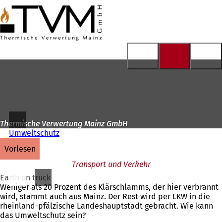
Zur
Startseite
Inhalt anspringen
Thermische Verwertung Mainz GmbH
Umweltschutz
vorlesen
Transport und Verkehr
Earth on truck
Weniger als 20 Prozent des Klärschlamms, der hier verbrannt
wird, stammt auch aus Mainz. Der Rest wird per LKW in die
rheinland-pfälzische Landeshauptstadt gebracht. Wie kann
das Umweltschutz sein?