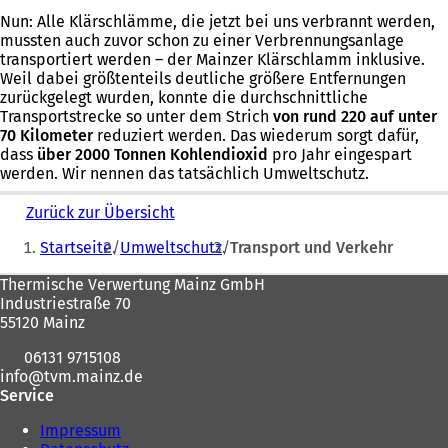
Nun: Alle Klärschlämme, die jetzt bei uns verbrannt werden,
mussten auch zuvor schon zu einer Verbrennungsanlage
transportiert werden – der Mainzer Klärschlamm inklusive.
Weil dabei größtenteils deutliche größere Entfernungen
zurückgelegt wurden, konnte die durchschnittliche
Transportstrecke so unter dem Strich
von rund 220 auf unter
70 Kilometer
reduziert werden. Das wiederum sorgt dafür,
dass
über 2000 Tonnen Kohlendioxid
pro Jahr eingespart
werden. Wir nennen das tatsächlich Umweltschutz.
Zurück zur Übersicht
Sie
Startseite
Umweltschutz
Transport und Verkehr
befinden
Fußbereich
Thermische Verwertung Mainz GmbH
sich
Industriestraße 70
hier:
55120 Mainz
06131 9715108
info
tvm.mainz
de
Service
Impressum