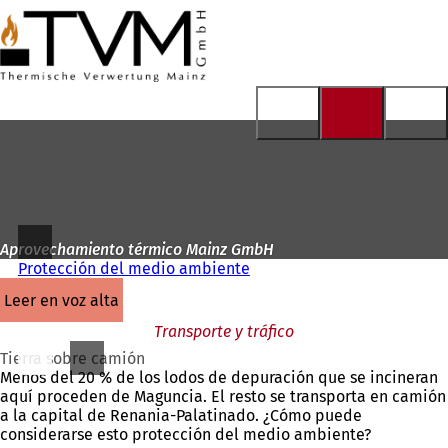
A
la
Saltar al contenido
página
de
inicio
Aprovechamiento térmico Mainz GmbH
Protección del medio ambiente
leer en voz alta
Transporte y tráfico
Tierra sobre camión
Menos del 20 % de los lodos de depuración que se incineran
aquí proceden de Maguncia. El resto se transporta en camión
a la capital de Renania-Palatinado. ¿Cómo puede
considerarse esto protección del medio ambiente?