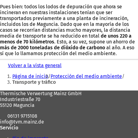
Pues bien: todos los lodos de depuración que ahora se
incineran en nuestras instalaciones tenían que ser
transportados previamente a una planta de incineración,
incluidos los de Maguncia. Dado que en la mayoría de los
casos se recorrían distancias mucho mayores, la distancia
media de transporte se ha reducido en total
de unos 220 a
menos de 70 kilómetros
. Esto, a su vez, supone un ahorro de
más de 2000 toneladas de dióxido de carbono
al año. A eso
sí que lo llamamos protección del medio ambiente.
Volver a la vista general
Estás
Página de inicio
Protección del medio ambiente
aquí:
Transporte y tráfico
Zona
Thermische Verwertung Mainz GmbH
Industriestraße 70
de
55120 Maguncia
los
06131 9715108
pies
info
tvm.mainz
de
Servicio