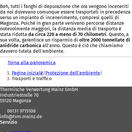
Beh, tutti i fanghi di depurazione che ora vengono inceneriti
da noi dovevano comunque essere trasportati in precedenza
verso un impianto di incenerimento, compresi quelli di
Magonza. Poiché in gran parte venivano percorse distanze
notevolmente maggiori, la distanza media di trasporto è
stata ridotta
da circa 220 a meno di 70 chilometri
. Questo, a
sua volta, garantisce un risparmio di
oltre 2000 tonnellate di
anidride carbonica
all'anno. Questo è ciò che chiamiamo
davvero tutela dell'ambiente.
Torna alla panoramica
Siete
Pagina iniziale
Protezione dell'ambiente
qui:
Trasporti e traffico
Area
Thermische Verwertung Mainz GmbH
Industriestraße 70
dei
55120 Magonza
piedi
06131 9715108
info
tvm.mainz
de
Servizio