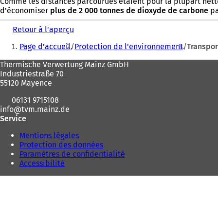
Comme les distances parcourues étaient pour la plupart nett
d'économiser
plus de 2 000 tonnes de dioxyde de carbone
pa
Retour à l'aperçu
Vous
Page d'accueil
Protection de l'environnement
Transpor
êtes
Pied
Thermische Verwertung Mainz GmbH
ici
Industriestraße 70
de
:
55120 Mayence
page
06131 9715108
info
tvm.mainz
de
Service
Mentions légales
Protection des données
Paramètres de confidentialité
Accessibilité