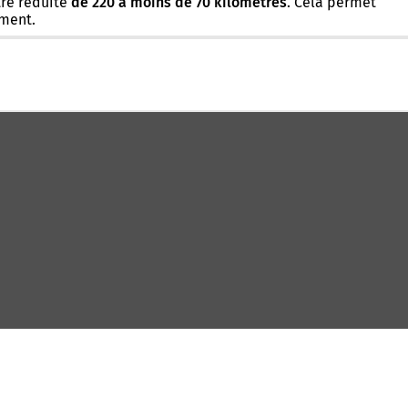
tre réduite
de 220 à moins de 70 kilomètres
. Cela permet
ement.