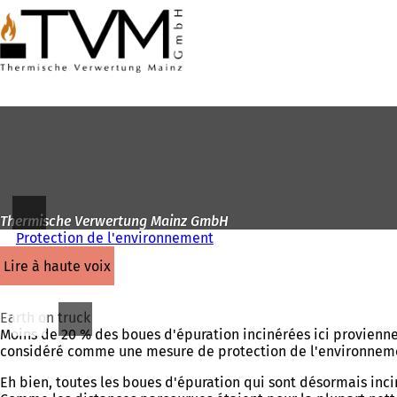
Vers
la
Accéder au contenu
page
d'accueil
Thermische Verwertung Mainz GmbH
Protection de l'environnement
lire à haute voix
Earth on truck
Moins de 20 % des boues d'épuration incinérées ici provienne
considéré comme une mesure de protection de l'environnem
Eh bien, toutes les boues d'épuration qui sont désormais inc