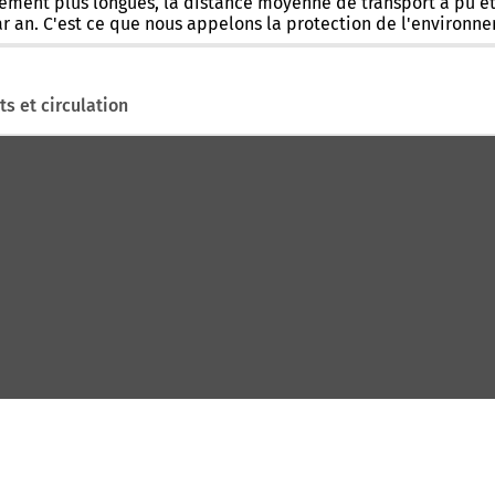
ement plus longues, la distance moyenne de transport a pu ê
r an. C'est ce que nous appelons la protection de l'environn
ts et circulation