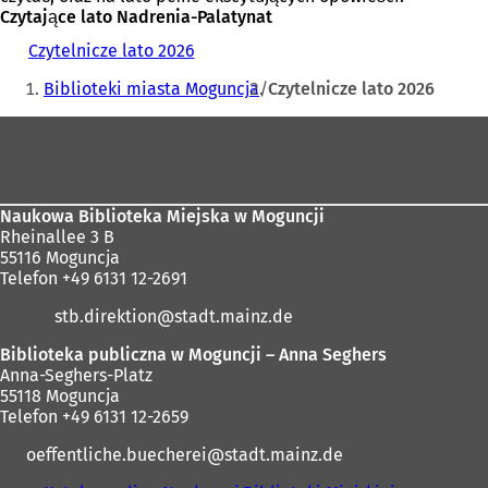
Czytające lato Nadrenia-Palatynat
Czytelnicze lato 2026
(
Jesteś
O
Biblioteki miasta Moguncja
Czytelnicze lato 2026
t
tutaj:
w
Obszar
i
e
stóp
r
a
s
Naukowa Biblioteka Miejska w Moguncji
i
Rheinallee 3 B
ę
55116 Moguncja
w
Telefon +49 6131 12-2691
n
stb.direktion
stadt.mainz
de
o
w
Biblioteka publiczna w Moguncji – Anna Seghers
e
Anna-Seghers-Platz
j
55118 Moguncja
k
Telefon +49 6131 12-2659
a
r
oeffentliche.buecherei
stadt.mainz
de
c
i