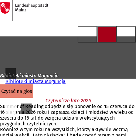
Do
strony
Przejdź do treści
głównej
Biblioteki miasta Moguncja
Biblioteki miasta Moguncja
czytać na głos
Czytelnicze lato 2026
Summer of Reading odbędzie się ponownie od 15 czerwca do
16 sierpnia 2026 roku i zaprasza dzieci i młodzież w wieku od
sześciu do 16 lat do wzięcia udziału w ekscytujących
przygodach czytelniczych.
Również w tym roku na wszystkich, którzy aktywnie wezmą
udział w akcji „Lato z książką” i będą czytać razem z nami,