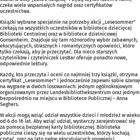
czeka wiele wspaniałych nagród oraz certyfikatów
uczestnictwa.
Książki wybrane specjalnie na potrzeby akcji „Lesesommer”
czekają na wszystkich uczestników w bibliotece dziecięcej
Biblioteki Centralnej oraz w bibliotece dzielnicowej
Gonsenheim. Znajduje się tam różnorodny wybór zabawnych,
ekscytujących, strasznych i romantycznych opowieści, które
tylko czekają, aby je przeczytać. Dla nieco starszych
czytelników i czytelniczek LesBar oferuje ponadto nowe,
odpowiednie lektury.
Każdy, kto przeczyta i oceni co najmniej trzy książki, otrzyma
certyfikat „Lesesommer” i jednocześnie zapewni sobie szansę
na wygrane w dwóch losowaniach: jednym ogólnokrajowym
organizowanym przez Landesbibliothekszentrum oraz jednym
bezpośrednio na miejscu w Bibliotece Publicznej – Anna
Seghers.
W akcji mogą wziąć udział wszystkie dzieci i młodzież w wieku
od 6 do 16 lat. Aby wziąć udział, wystarczy zarejestrować się
za pomocą bezpłatnej karty bibliotecznej. Biblioteka
publiczna cieszy się na wielu uczestników, którzy kochają
czytać, oraz na lato pełne ekscytujących opowieści.