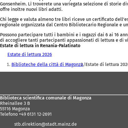
Gonsenheim. Lì troverete una variegata selezione di storie div
offre inoltre nuovi libri adatti.
Chi legge e valuta almeno tre libri riceve un certificato dell’e
regionale organizzata dal Centro Bibliotecario Regionale e u
Possono partecipare tutti i bambini e i ragazzi dai 6 ai 16 ann
di accogliere tanti partecipanti appassionati di lettura e di v
Estate di lettura in Renania-Palatinato
Estate di lettura 2026
(
Siete
S
Biblioteche della città di Magonza
Estate di lettura 202
i
qui:
a
Area
p
r
dei
e
piedi
i
n
Biblioteca scientifica comunale di Magonza
u
Rheinallee 3 B
n
55116 Magonza
a
Telefono +49 6131 12-2691
n
stb.direktion
stadt.mainz
de
u