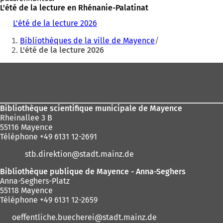
L'été de la lecture en Rhénanie-Palatinat
L'été de la lecture 2026
(
Vous
S
Bibliothèques de la ville de Mayence
'
êtes
L'été de la lecture 2026
o
ici
u
Pied
v
:
r
de
e
page
d
a
Bibliothèque scientifique municipale de Mayence
n
Rheinallee 3 B
s
55116 Mayence
u
Téléphone +49 6131 12-2691
n
stb.direktion
stadt.mainz
de
n
o
Bibliothèque publique de Mayence - Anna-Seghers
u
Anna-Seghers-Platz
v
55118 Mayence
e
Téléphone +49 6131 12-2659
l
o
oeffentliche.buecherei
stadt.mainz
de
n