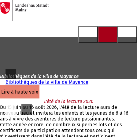
Vers
la
Accéder au contenu
page
d'accueil
Bibliothèques de la ville de Mayence
Bibliothèques de la ville de Mayence
lire à haute voix
L'été de la lecture 2026
Du 15 juin au 16 août 2026, l'été de la lecture aura de
nouveau lieu et invitera les enfants et les jeunes de 6 à 16
ans à vivre des aventures de lecture passionnantes.
Cette année encore, de nombreux superbes lots et des
certificats de participation attendent tous ceux qui
s'investissent dans l'été de la lecture et participent