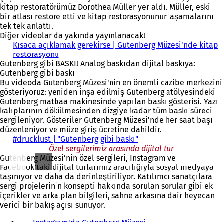
ı
e
b
r
i
kitap restoratörümüz Dorothea Müller yer aldı. Müller, eski
r
a
i
s
r
bir atlası restore etti ve kitap restorasyonunun aşamalarını
)
ç
r
e
s
tek tek anlattı.
ı
s
k
e
Diğer videolar da yakında yayınlanacak!
l
e
m
k
Kısaca açıklamak gerekirse | Gutenberg Müzesi'nde kitap
ı
k
e
m
restorasyonu
(
r
m
d
e
Gutenberg gibi BASKI! Analog baskıdan dijital baskıya:
Y
)
e
e
d
Gutenberg gibi baskı
e
d
a
e
Bu videoda Gutenberg Müzesi'nin en önemli cazibe merkezini
n
e
ç
a
gösteriyoruz: yeniden inşa edilmiş Gutenberg atölyesindeki
i
a
ı
ç
Gutenberg matbaa makinesinde yapılan baskı gösterisi. Yazı
b
ç
l
ı
kalıplarının dökülmesinden dizgiye kadar tüm baskı süreci
i
ı
ı
l
sergileniyor. Gösteriler Gutenberg Müzesi'nde her saat başı
r
l
r
ı
düzenleniyor ve müze giriş ücretine dahildir.
s
ı
)
r
#drucklust | "Gutenberg gibi baskı"
e
(
r
)
Özel sergilerimiz arasında dijital tur
k
Y
)
Gutenberg Müzesi’nin özel sergileri, Instagram ve
m
e
Facebook’taki dijital turlarımız aracılığıyla sosyal medyaya
e
n
taşınıyor ve daha da derinleştiriliyor. Katılımcı sanatçılara
d
i
sergi projelerinin konsepti hakkında sorulan sorular gibi ek
e
b
içerikler ve arka plan bilgileri, sahne arkasına dair heyecan
a
i
verici bir bakış açısı sunuyor.
ç
r
ı
s