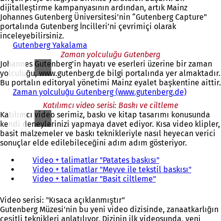
i
dijitalleştirme kampanyasının ardından, artık Mainz
b
Johannes Gutenberg Üniversitesi’nin “Gutenberg Capture”
i
portalında Gutenberg İncilleri’ni çevrimiçi olarak
r
inceleyebilirsiniz.
s
Gutenberg Yakalama
(
e
Zaman yolculuğu Gutenberg
Y
k
Johannes Gutenberg'in hayatı ve eserleri üzerine bir zaman
e
m
yolculuğu, www.gutenberg.de bilgi portalında yer almaktadır.
n
e
Bu portalın editoryal yönetimi Mainz eyalet başkentine aittir.
i
d
Zaman yolculuğu Gutenberg (www.gutenberg.de)
b
(
e
i
Y
Katılımcı video serisi: Baskı ve ciltleme
a
r
e
Katılımcı video serimiz, baskı ve kitap tasarımı konusunda
ç
s
n
kendi deneylerinizi yapmaya davet ediyor. Kısa video klipler,
ı
e
i
basit malzemeler ve baskı teknikleriyle nasıl heyecan verici
l
k
b
sonuçlar elde edilebileceğini adım adım gösteriyor.
ı
m
i
r
e
r
Video + talimatlar "Patates baskısı"
(
)
d
s
Video + talimatlar "Meyve ile tekstil baskısı"
Y
(
e
e
Video + talimatlar "Basit ciltleme"
(
e
Y
a
k
Y
n
e
ç
m
e
i
n
Video serisi: "Kısaca açıklanmıştır"
ı
e
n
b
i
Gutenberg Müzesi'nin bu yeni video dizisinde, zanaatkarlığın
l
d
i
i
b
çeşitli teknikleri anlatılıyor. Dizinin ilk videosunda, yeni