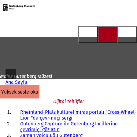
Ana
sayfaya
İçeriğe atla
Mainz Gutenberg Müzesi
Ana Sayfa
yüksek sesle oku
Dijital teklifler
Rheinland-Pfalz kültürel miras portalı "Cross-Wheel-
Lion "da çevrimiçi sergi
Gutenberg Capture ile Gutenberg İncillerine
çevrimiçi göz atın
Zaman yolculuğu Gutenberg