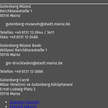
s
k
e
m
Gutenberg Müzesi
e
m
d
e
Reichklarastraße 1
k
e
e
d
55116 Mainz
m
d
a
e
e
e
ç
a
gutenberg-museum
stadt.mainz
de
d
a
ı
ç
e
ç
l
ı
Telefon: +49 6131 12-2644 / 3411
a
ı
ı
l
Faks: +49 6131 12-3488
ç
l
r
ı
ı
ı
)
r
Gutenberg Müzesi Baskı
l
r
)
Atölyesi Reichklarastraße 1
ı
)
55116 Mainz
r
)
gm-druckladen
stadt.mainz
de
Telefon: +49 6131 12-2686
Gutenberg-Carré
Müze Yönetimi ve Gutenberg Kütüphanesi
Ernst-Ludwig-Platz 2
55116 Mainz
Ziyaretçi hizmeti
Etkinlik takvimi