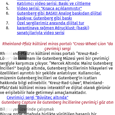
Katılımcı video serisi: Baskı ve ciltleme
Video serisi: "Kısaca açıklanmıştır"
Gutenberg gibi BASKI! Analog baskıdan dijital
baskıya: Gutenberg gibi baskı
Özel sergilerimiz arasında dijital tur
karanti̇naya rağmen #drucklust: (baski)
sanatçilariyla vi̇deo seri̇si̇
Rheinland-Pfalz kültürel miras portalı "Cross-Wheel-Lion "da
çevrimiçi sergi
Rheinland-Pfalz’ın kültürel miras portalı “Kreuz-Rad-
Löwe”nin lansmanı ile Gutenberg Müzesi yeni bir çevrimiçi
sergiyle karşımıza çıkıyor. “Mercek Altında: Mainz Gutenberg
İncilleri” başlığı altında, Gutenberg İncillerinin hikayeleri ve
özellikleri ayrıntılı bir şekilde anlatılıyor. Kullanıcılar,
müzenin Gutenberg İncilleri ve Gutenberg'in icatları
hakkında bilgi edinebilir. "Kreuz-Rad-Löwe", Rheinland-
Pfalz'daki kültürel mirası interaktif ve dijital olarak görünür
ve erişilebilir hale getirmeyi amaçlamaktadır.
Çevrimiçi sergi "Büyüteç altında"
(
Gutenberg Capture ile Gutenberg İncillerine çevrimiçi göz atın
Y
e
Bilgisayar üzerinde çalışmak
n
Birçok proje ortağıyla birlikte yürütülen başarılı bir