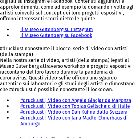
digitali su Instagram e Facebook. Contenuti aggiuntivi e
o
p
approfondimenti, come ad esempio le domande rivolte agli
v
r
artisti coinvolti sul concept dei loro progetti espositivi,
a
e
offrono interessanti scorci dietro le quinte.
s
i
c
n
Il Museo Gutenberg su Instagram
(
h
u
Il Museo Gutenberg su Facebook
(
S
e
n
S
i
d
a
i
a
a
n
#drucklust nonostante il blocco: serie di video con artisti
a
p
)
u
(della stampa)
p
r
o
Nella nostra serie di video, artisti (della stampa) legati al
r
e
v
Museo Gutenberg attraverso workshop e progetti espositivi
e
i
a
raccontano del loro lavoro durante la pandemia di
i
n
s
coronavirus. Questi video-selfie offrono uno sguardo
n
u
c
autentico sui laboratori e gli studi degli artisti e dimostrano
u
n
h
che #drucklust è possibile nonostante il lockdown.
n
a
e
a
n
#drucklust | Video con Angela Glacjar da Magonza
(
d
n
u
#drucklust | Video con Tobias Gellscheid di Halle
(
S
a
u
o
#drucklust | Video con Dafi Kühne dalla Svizzera
(
S
i
)
o
v
#drucklust | Video con Jana Madle-Elmerhaus di
S
i
a
v
a
Amburgo
(
i
a
p
a
s
S
a
p
r
Siete
s
c
i
p
r
e