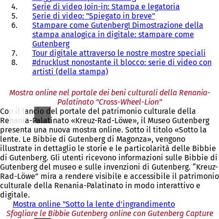
Serie di video Join-in: Stampa e legatoria
Serie di video: "Spiegato in breve"
Stampare come Gutenberg! Dimostrazione della
stampa analogica in digitale: stampare come
Gutenberg
Tour digitale attraverso le nostre mostre speciali
#drucklust nonostante il blocco: serie di video con
artisti (della stampa)
Mostra online nel portale dei beni culturali della Renania-
Palatinato "Cross-Wheel-Lion"
Con il lancio del portale del patrimonio culturale della
Renania-Palatinato «Kreuz-Rad-Löwe», il Museo Gutenberg
presenta una nuova mostra online. Sotto il titolo «Sotto la
lente. Le Bibbie di Gutenberg di Magonza», vengono
illustrate in dettaglio le storie e le particolarità delle Bibbie
di Gutenberg. Gli utenti ricevono informazioni sulle Bibbie di
Gutenberg del museo e sulle invenzioni di Gutenberg. “Kreuz-
Rad-Löwe” mira a rendere visibile e accessibile il patrimonio
culturale della Renania-Palatinato in modo interattivo e
digitale.
Mostra online "Sotto la lente d'ingrandimento
(
Sfogliare le Bibbie Gutenberg online con Gutenberg Capture
S