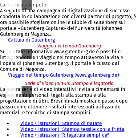
i
Lavorare al computer
a
A seguito di una campagna di digitalizzazione di successo
p
condotta in collaborazione con diversi partner di progetto, è
r
ora possibile sfogliare online le Bibbie di Gutenberg sul
e
portale «Gutenberg Capture» dell’Università Johannes
i
Gutenberg di Magonza.
n
Cattura di Gutenberg
(
u
Viaggio nel tempo Gutenberg
S
n
Sul portale informativo www.gutenberg.de è possibile
i
a
intraprendere un viaggio nel tempo attraverso la vita e
a
n
l'opera di Johannes Gutenberg. Il portale è curato dal
p
u
Comune di Magonza.
r
o
Viaggio nel tempo Gutenberg (www.gutenberg.de)
e
(
v
i
S
Serie di video Join-in: Stampa e legatoria
a
n
i
La nostra serie di video interattivi invita a cimentarsi in
s
u
a
esperimenti personali legati alla stampa e alla
c
n
p
progettazione di libri. Brevi filmati mostrano passo dopo
h
a
r
passo come ottenere risultati interessanti utilizzando
e
n
e
materiali e tecniche di stampa semplici.
d
u
i
a
o
n
Video + istruzioni "Stampa di patate
(
)
v
u
Video + istruzioni "Stampa tessile con la frutta
S
(
a
n
Video + istruzioni "Rilegatura semplice"
i
(
S