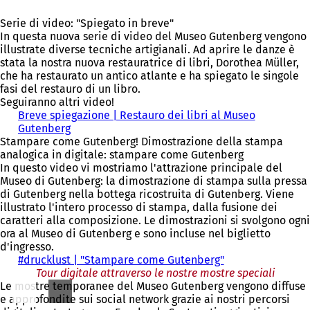
s
a
a
S
i
c
n
p
i
a
Serie di video: "Spiegato in breve"
h
u
r
a
p
In questa nuova serie di video del Museo Gutenberg vengono
e
o
e
p
r
illustrate diverse tecniche artigianali. Ad aprire le danze è
d
v
i
r
e
stata la nostra nuova restauratrice di libri, Dorothea Müller,
a
a
n
e
i
che ha restaurato un antico atlante e ha spiegato le singole
)
s
u
i
n
fasi del restauro di un libro.
c
n
n
u
Seguiranno altri video!
h
a
u
n
Breve spiegazione | Restauro dei libri al Museo
e
n
n
a
Gutenberg
(
d
u
a
n
Stampare come Gutenberg! Dimostrazione della stampa
S
a
o
n
u
analogica in digitale: stampare come Gutenberg
i
)
v
u
o
In questo video vi mostriamo l'attrazione principale del
a
a
o
v
Museo di Gutenberg: la dimostrazione di stampa sulla pressa
p
s
v
a
di Gutenberg nella bottega ricostruita di Gutenberg. Viene
r
c
a
s
illustrato l'intero processo di stampa, dalla fusione dei
e
h
s
c
caratteri alla composizione. Le dimostrazioni si svolgono ogni
i
e
c
h
ora al Museo di Gutenberg e sono incluse nel biglietto
n
d
h
e
d'ingresso.
u
a
e
d
#drucklust | "Stampare come Gutenberg"
n
(
)
d
a
Tour digitale attraverso le nostre mostre speciali
a
S
a
)
Le mostre temporanee del Museo Gutenberg vengono diffuse
n
i
)
e approfondite sui social network grazie ai nostri percorsi
u
a