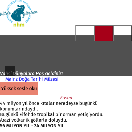
Ana
sayfaya
İçeriğe atla
Vahşi Dünyalara Hoş Geldiniz!
Mainz Doğa Tarihi Müzesi
yüksek sesle oku
Eosen
44 milyon yıl önce kıtalar neredeyse bugünkü
konumlarındaydı.
Bugünkü Eifel'de tropikal bir orman yetişiyordu.
Arazi volkanik göllerle doluydu.
56 MILYON YIL - 34 MILYON YIL