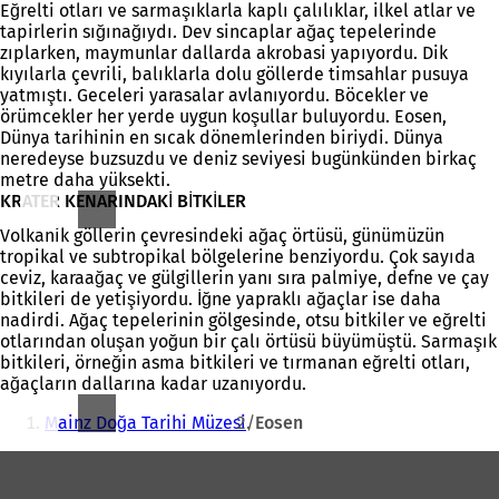
Eğrelti otları ve sarmaşıklarla kaplı çalılıklar, ilkel atlar ve
tapirlerin sığınağıydı. Dev sincaplar ağaç tepelerinde
zıplarken, maymunlar dallarda akrobasi yapıyordu. Dik
kıyılarla çevrili, balıklarla dolu göllerde timsahlar pusuya
yatmıştı. Geceleri yarasalar avlanıyordu. Böcekler ve
örümcekler her yerde uygun koşullar buluyordu. Eosen,
Dünya tarihinin en sıcak dönemlerinden biriydi. Dünya
neredeyse buzsuzdu ve deniz seviyesi bugünkünden birkaç
metre daha yüksekti.
KRATER KENARINDAKİ BİTKİLER
Volkanik göllerin çevresindeki ağaç örtüsü, günümüzün
tropikal ve subtropikal bölgelerine benziyordu. Çok sayıda
ceviz, karaağaç ve gülgillerin yanı sıra palmiye, defne ve çay
bitkileri de yetişiyordu. İğne yapraklı ağaçlar ise daha
nadirdi. Ağaç tepelerinin gölgesinde, otsu bitkiler ve eğrelti
otlarından oluşan yoğun bir çalı örtüsü büyümüştü. Sarmaşık
bitkileri, örneğin asma bitkileri ve tırmanan eğrelti otları,
ağaçların dallarına kadar uzanıyordu.
Buradasınız:
Mainz Doğa Tarihi Müzesi
Eosen
Ayak
bölgesi