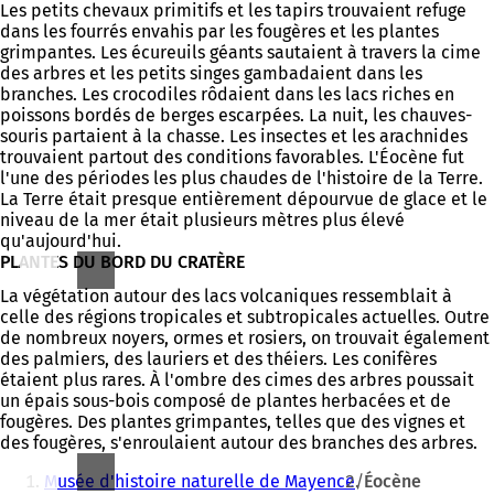
Les petits chevaux primitifs et les tapirs trouvaient refuge
dans les fourrés envahis par les fougères et les plantes
grimpantes. Les écureuils géants sautaient à travers la cime
des arbres et les petits singes gambadaient dans les
branches. Les crocodiles rôdaient dans les lacs riches en
poissons bordés de berges escarpées. La nuit, les chauves-
souris partaient à la chasse. Les insectes et les arachnides
trouvaient partout des conditions favorables. L'Éocène fut
l'une des périodes les plus chaudes de l'histoire de la Terre.
La Terre était presque entièrement dépourvue de glace et le
niveau de la mer était plusieurs mètres plus élevé
qu'aujourd'hui.
PLANTES DU BORD DU CRATÈRE
La végétation autour des lacs volcaniques ressemblait à
celle des régions tropicales et subtropicales actuelles. Outre
de nombreux noyers, ormes et rosiers, on trouvait également
des palmiers, des lauriers et des théiers. Les conifères
étaient plus rares. À l'ombre des cimes des arbres poussait
un épais sous-bois composé de plantes herbacées et de
fougères. Des plantes grimpantes, telles que des vignes et
des fougères, s'enroulaient autour des branches des arbres.
Vous
Musée d'histoire naturelle de Mayence
Éocène